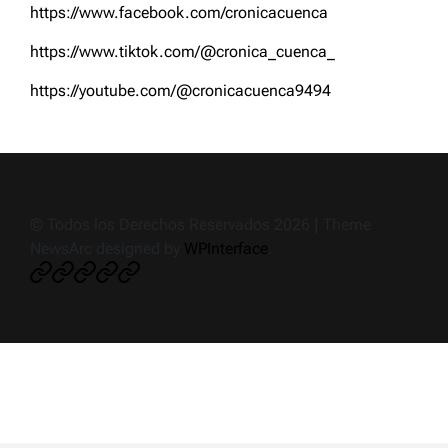
https://www.facebook.com/cronicacuenca
https://www.tiktok.com/@cronica_cuenca_
https://youtube.com/@cronicacuenca9494
© Todos los Derechos Reservados 2026 | Theme
NewsArc designed by
WPInterface
.
Crónica
Noticias
Deportes
Política
Ciudad
de
impacto