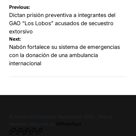
Navegación
Previous:
de
Dictan prisión preventiva a integrantes del
entradas
GAO “Los Lobos” acusados de secuestro
extorsivo
Next:
Nabón fortalece su sistema de emergencias
con la donación de una ambulancia
internacional
© Todos los Derechos Reservados 2026 | Theme
NewsArc designed by
WPInterface
.
Crónica
Noticias
Deportes
Política
Ciudad