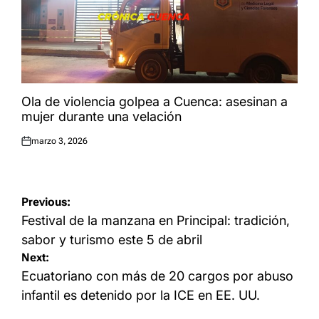
Ola de violencia golpea a Cuenca: asesinan a
mujer durante una velación
marzo 3, 2026
Publicado
el:
Navegación
Previous:
de
Festival de la manzana en Principal: tradición,
entradas
sabor y turismo este 5 de abril
Next:
Ecuatoriano con más de 20 cargos por abuso
infantil es detenido por la ICE en EE. UU.