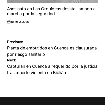
Asesinato en Las Orquídeas desata llamado a
marcha por la seguridad
marzo 2, 2026
Publicado
el:
Navegación
Previous:
de
Planta de embutidos en Cuenca es clausurada
entradas
por riesgo sanitario
Next:
Capturan en Cuenca a requerido por la justicia
tras muerte violenta en Biblián