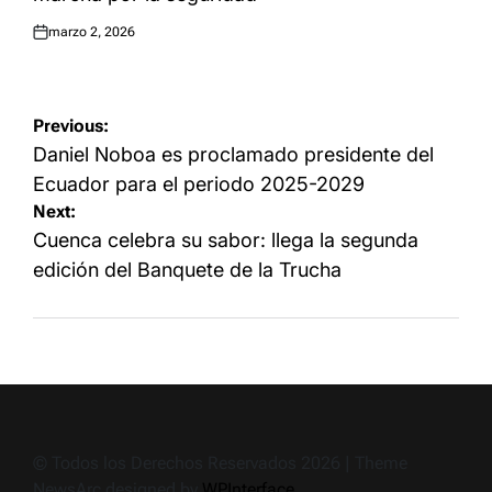
marzo 2, 2026
Publicado
el:
Navegación
Previous:
de
Daniel Noboa es proclamado presidente del
entradas
Ecuador para el periodo 2025-2029
Next:
Cuenca celebra su sabor: llega la segunda
edición del Banquete de la Trucha
© Todos los Derechos Reservados 2026 | Theme
NewsArc designed by
WPInterface
.